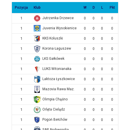
Pozycja
Klub
W
D
L
Pkt
1
Jutrzenka Drzewce
0
0
0
0
1
Juvenia Wysokienice
0
0
0
0
1
KKS Koluszki
0
0
0
0
1
Korona Łaguszew
0
0
0
0
1
LKS Gałkówek
0
0
0
0
1
LUKS Witonianaka
0
0
0
0
1
Laktoza Łyszkowice
0
0
0
0
1
Mazovia Rawa Maz.
0
0
0
0
1
Olimpia Chąśno
0
0
0
0
1
Orlęta Cielądz
0
0
0
0
1
Pogoń Bełchów
0
0
0
0
1
SAP Andrespolia