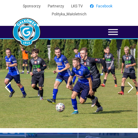
Sponsorzy
Partnerzy
LKS TV
Facebook
Polityka_Małoletnich