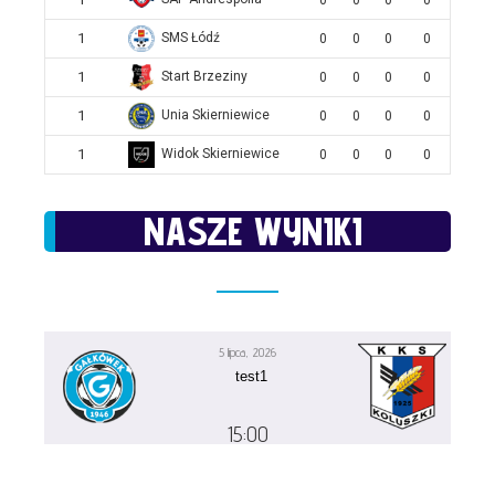
0
0
0
0
1
SMS Łódź
0
0
0
0
1
Start Brzeziny
0
0
0
0
1
Unia Skierniewice
0
0
0
0
1
Widok Skierniewice
0
0
0
0
NASZE WYNIKI
5 lipca, 2026
test1
15:00