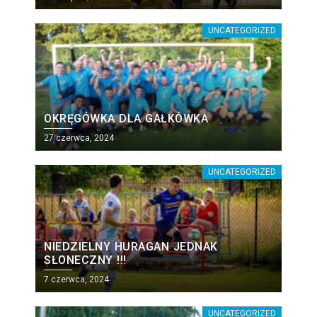
UNCATEGORIZED
OKRĘGÓWKA DLA GAŁKÓWKA
27 czerwca, 2024
UNCATEGORIZED
NIEDZIELNY HURAGAN JEDNAK
SŁONECZNY !!!
7 czerwca, 2024
UNCATEGORIZED