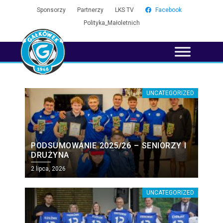
Sponsorzy
Partnerzy
LKS TV
Facebook
Polityka_Małoletnich
UNCATEGORIZED
PODSUMOWANIE 2025/26 – SENIORZY I
DRUŻYNA
2 lipca, 2026
UNCATEGORIZED