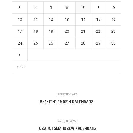
3
4
5
6
7
8
9
10
11
12
13
14
15
16
17
18
19
20
21
22
23
24
25
26
27
28
29
30
31
« cze
POPRZEDNI WPIS
BŁĘKITNI DMOSIN KALENDARZ
NASTĘPNY WPIS
CZARNI SMARDZEW KALENDARZ