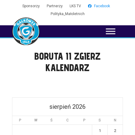
Sponsorzy
Partnerzy
LKS TV
Facebook
Polityka_Małoletnich
BORUTA II ZGIERZ
KALENDARZ
sierpień 2026
P
W
Ś
C
P
S
N
1
2