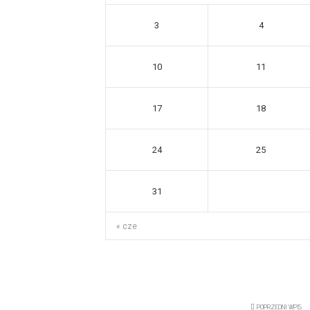
3
4
10
11
17
18
24
25
31
« cze
POPRZEDNI WPIS