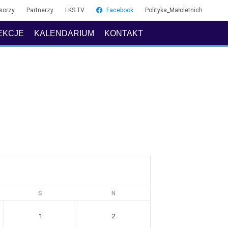
sorzy
Partnerzy
LKS TV
Facebook
Polityka_Małoletnich
EKCJE
KALENDARIUM
KONTAKT
S
N
1
2