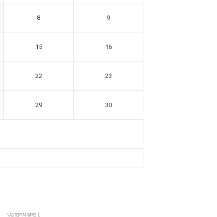
8
9
15
16
22
23
29
30
NASTĘPNY WPIS