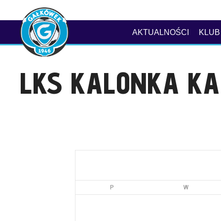
AKTUALNOŚCI
KLUB
LKS KALONKA K
P
W