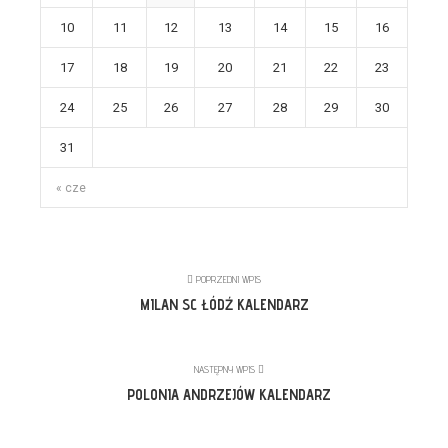
10
11
12
13
14
15
16
17
18
19
20
21
22
23
24
25
26
27
28
29
30
31
« cze
POPRZEDNI WPIS
MILAN SC ŁÓDŹ KALENDARZ
NASTĘPNY WPIS
POLONIA ANDRZEJÓW KALENDARZ