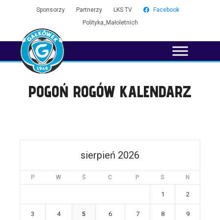
Sponsorzy
Partnerzy
LKS TV
Facebook
Polityka_Małoletnich
POGOŃ ROGÓW KALENDARZ
sierpień 2026
P
W
Ś
C
P
S
N
1
2
3
4
5
6
7
8
9