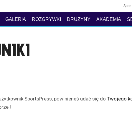
Spon
GALERIA
ROZGRYWKI
DRUŻYNY
AKADEMIA
S
NIKI
 użytkownik SportsPress, powinieneś udać się do
Twojego ko
rze !