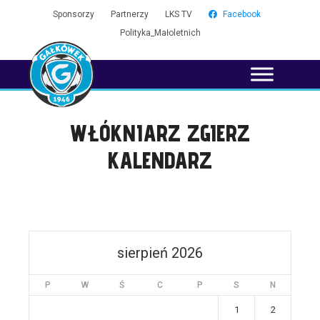
Sponsorzy
Partnerzy
LKS TV
Facebook
Polityka_Małoletnich
WŁÓKNIARZ ZGIERZ
KALENDARZ
sierpień 2026
P
W
Ś
C
P
S
N
1
2