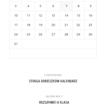
3
4
5
6
7
8
9
10
11
12
13
14
15
16
17
18
19
20
21
22
23
24
25
26
27
28
29
30
31
POPRZEDNI WPIS
STRUGA DOBIESZKÓW KALENDARZ
NASTĘPNY WPIS
ROZGRYWKI A KLASA