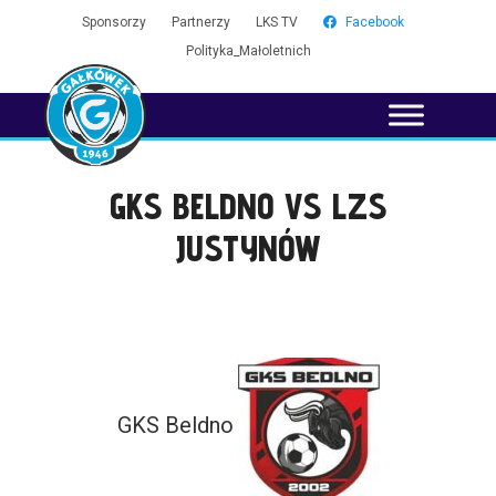
Sponsorzy
Partnerzy
LKS TV
Facebook
Polityka_Małoletnich
GKS BELDNO VS LZS
JUSTYNÓW
GKS Beldno