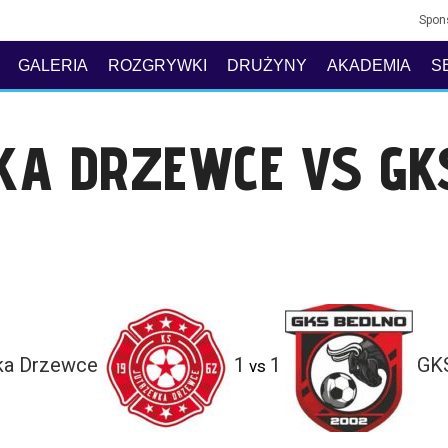
Spon
GALERIA
ROZGRYWKI
DRUŻYNY
AKADEMIA
S
KA DRZEWCE VS GK
ka Drzewce
1
1
GK
vs