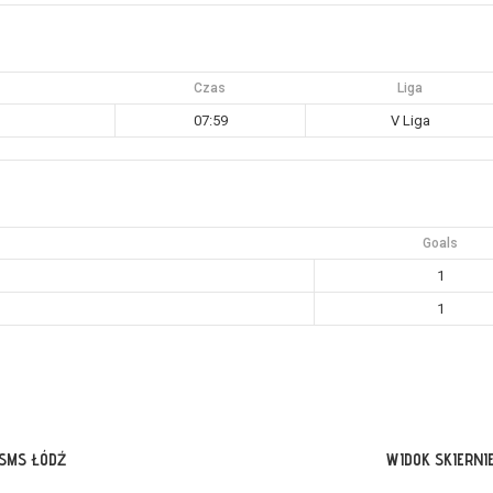
Czas
Liga
07:59
V Liga
Goals
1
1
 SMS ŁÓDŹ
WIDOK SKIERNI