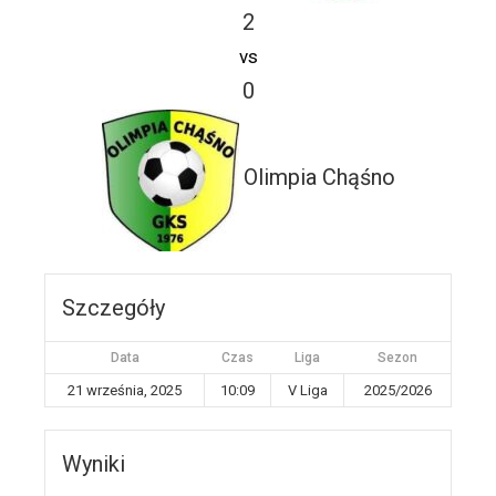
2
vs
0
Olimpia Chąśno
Szczegóły
Data
Czas
Liga
Sezon
21 września, 2025
10:09
V Liga
2025/2026
Wyniki