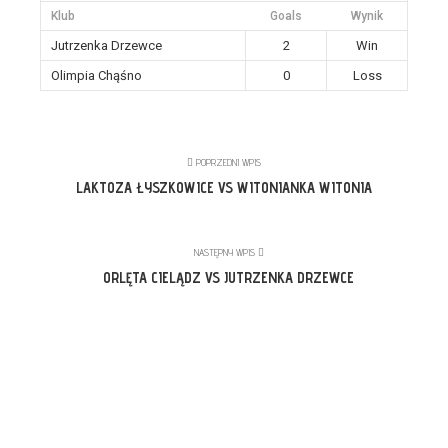
Klub
Goals
Wynik
Jutrzenka Drzewce
2
Win
Olimpia Chąśno
0
Loss
POPRZEDNI WPIS
LAKTOZA ŁYSZKOWICE VS WITONIANKA WITONIA
NASTĘPNY WPIS
ORLĘTA CIELĄDZ VS JUTRZENKA DRZEWCE