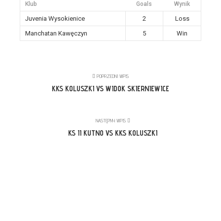
Klub
Goals
Wynik
Juvenia Wysokienice
2
Loss
Manchatan Kawęczyn
5
Win
POPRZEDNI WPIS
KKS KOLUSZKI VS WIDOK SKIERNIEWICE
NASTĘPNY WPIS
KS II KUTNO VS KKS KOLUSZKI