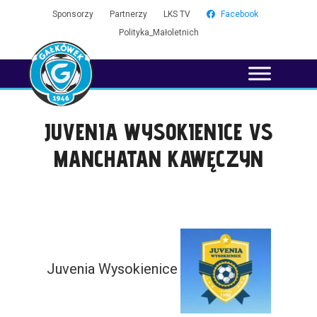
Sponsorzy
Partnerzy
LKS TV
Facebook
Polityka_Małoletnich
JUVENIA WYSOKIENICE VS
MANCHATAN KAWĘCZYN
Juvenia Wysokienice