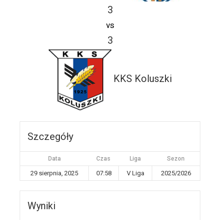
3
vs
3
KKS Koluszki
Szczegóły
Data
Czas
Liga
Sezon
29 sierpnia, 2025
07:58
V Liga
2025/2026
Wyniki