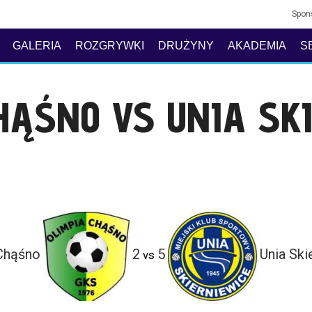
Spon
GALERIA
ROZGRYWKI
DRUŻYNY
AKADEMIA
S
HĄŚNO VS UNIA SK
Chąśno
2
5
Unia Ski
vs