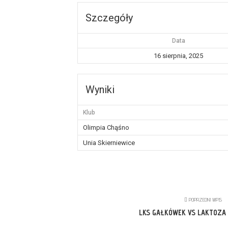
Szczegóły
Data
16 sierpnia, 2025
Wyniki
Klub
Olimpia Chąśno
Unia Skierniewice
POPRZEDNI WPIS
LKS GAŁKÓWEK VS LAKTOZA