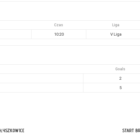
Czas
Liga
10:20
V Liga
Goals
2
5
 ŁYSZKOWICE
START BR