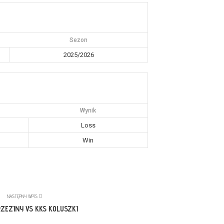
Sezon
2025/2026
Wynik
Loss
Win
NASTĘPNY WPIS
ZEZINY VS KKS KOLUSZKI