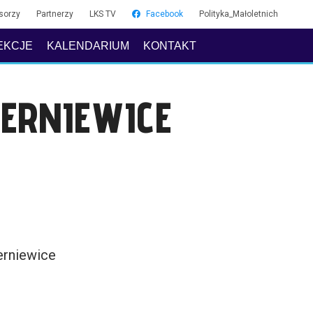
sorzy
Partnerzy
LKS TV
Facebook
Polityka_Małoletnich
EKCJE
KALENDARIUM
KONTAKT
IERNIEWICE
erniewice