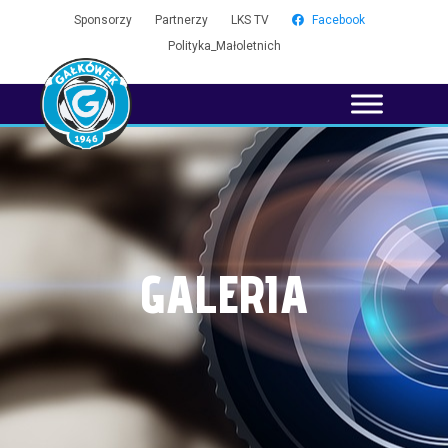
Sponsorzy
Partnerzy
LKS TV
Facebook
Polityka_Małoletnich
GALERIA