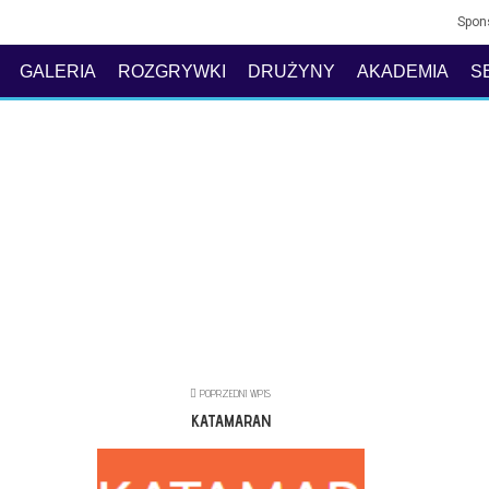
Spon
GALERIA
ROZGRYWKI
DRUŻYNY
AKADEMIA
S
POPRZEDNI WPIS
KATAMARAN