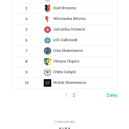
Start Brzeziny
3
Witonianka Witonia
4
Jutrzenka Drzewce
5
LKS Gałkówek
6
Unia Skierniewice
7
Olimpia Chąśno
8
Orlęta Cielądz
9
Widok Skierniewice
10
1
2
Dalej
POPRZEDNI WPIS