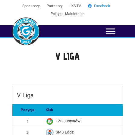
Sponsorzy
Partnerzy
LKS TV
Facebook
Polityka_Małoletnich
V LIGA
V Liga
Pozycja
Klub
LZS Justynów
1
SMS Łódź
2