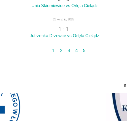
Unia Skierniewice vs Orlęta Cielądz
25 kwietnia, 2026
1
-
1
Jutrzenka Drzewce vs Orlęta Cielądz
1
2
3
4
5
K