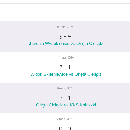
16 maja, 2026
3
-
4
Juvenia Wysokienice vs Orlęta Cielądz
14 maja, 2026
3
-
1
Widok Skierniewice vs Orlęta Cielądz
9 maja, 2026
3
-
1
Orlęta Cielądz vs KKS Koluszki
2 maja, 2026
0
-
0