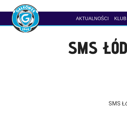
AKTUALNOŚCI
KLUB
SMS ŁÓD
SMS Ł