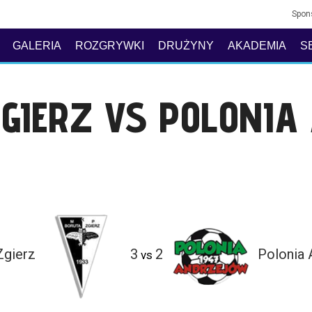
Spon
GALERIA
ROZGRYWKI
DRUŻYNY
AKADEMIA
S
ZGIERZ VS POLONI
Zgierz
3
2
Polonia
vs