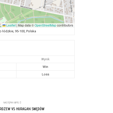
Leaflet
|
Map data ©
OpenStreetMap
contributors
o łódzkie, 95-100, Polska
Wynik
Win
Loss
NASTĘPNY WPIS
RDZEW VS HURAGAN SWĘDÓW