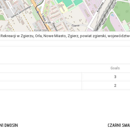
 Rekreacji w Zgierzu, Orla, Nowe Miasto, Zgierz, powiat zgierski, województw
Goals
3
2
NI DMOSIN
CZARNI SMA