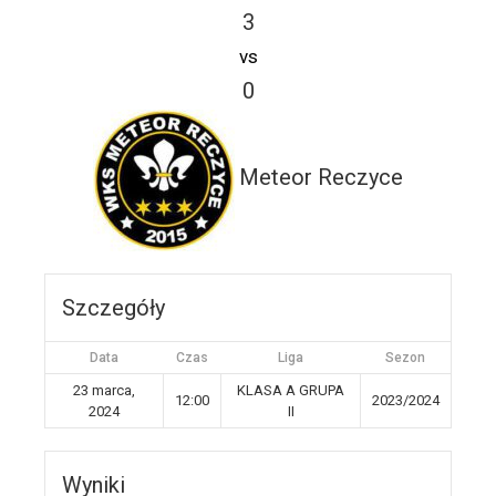
3
vs
0
Meteor Reczyce
Szczegóły
Data
Czas
Liga
Sezon
23 marca,
KLASA A GRUPA
12:00
2023/2024
2024
II
Wyniki