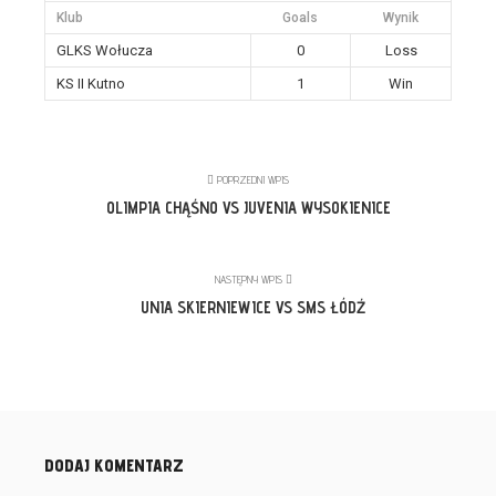
Klub
Goals
Wynik
GLKS Wołucza
0
Loss
KS II Kutno
1
Win
POPRZEDNI WPIS
OLIMPIA CHĄŚNO VS JUVENIA WYSOKIENICE
NASTĘPNY WPIS
UNIA SKIERNIEWICE VS SMS ŁÓDŹ
DODAJ KOMENTARZ