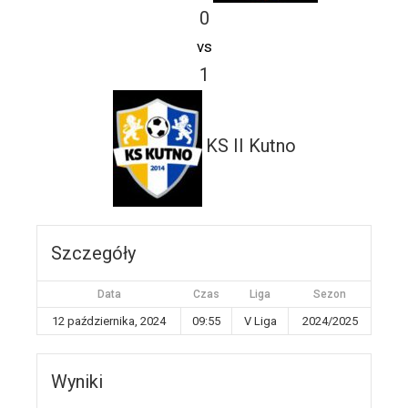
0
vs
1
KS II Kutno
Szczegóły
Data
Czas
Liga
Sezon
12 października, 2024
09:55
V Liga
2024/2025
Wyniki