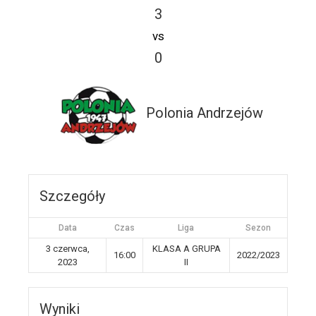
3
vs
0
Polonia Andrzejów
Szczegóły
Data
Czas
Liga
Sezon
3 czerwca,
KLASA A GRUPA
16:00
2022/2023
2023
II
Wyniki