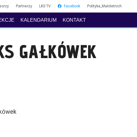
sorzy
Partnerzy
LKS TV
Facebook
Polityka_Małoletnich
EKCJE
KALENDARIUM
KONTAKT
LKS GAŁKÓWEK
łkówek