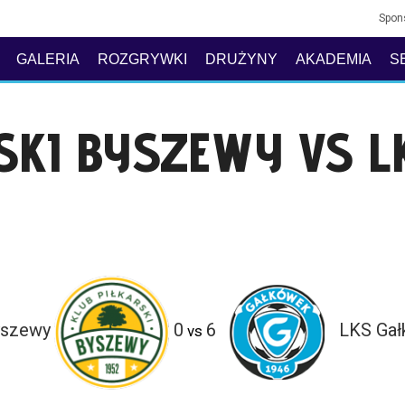
Spon
GALERIA
ROZGRYWKI
DRUŻYNY
AKADEMIA
S
SKI BYSZEWY VS 
yszewy
0
6
LKS Ga
vs