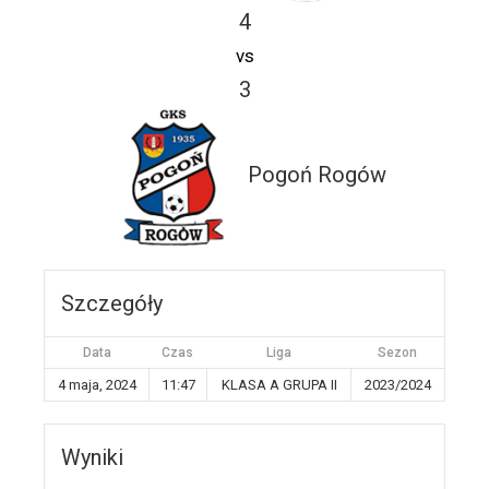
4
vs
3
Pogoń Rogów
Szczegóły
Data
Czas
Liga
Sezon
4 maja, 2024
11:47
KLASA A GRUPA II
2023/2024
Wyniki