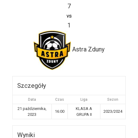
7
vs
1
Astra Zduny
Szczegóły
Data
Czas
Liga
Sezon
21 października,
KLASA A
16:00
2023/2024
2023
GRUPA II
Wyniki