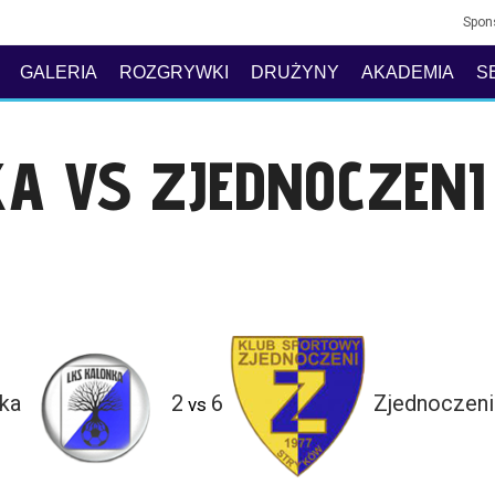
Spon
GALERIA
ROZGRYWKI
DRUŻYNY
AKADEMIA
S
A VS ZJEDNOCZENI
ka
2
6
Zjednoczeni
vs