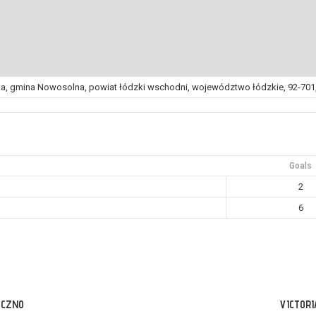
a, gmina Nowosolna, powiat łódzki wschodni, województwo łódzkie, 92-701,
Goals
2
6
ECZNO
VICTORI