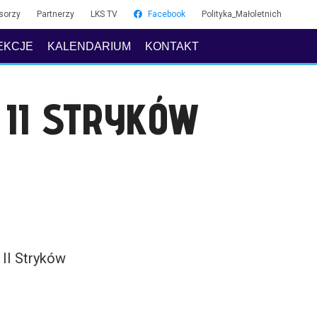
sorzy
Partnerzy
LKS TV
Facebook
Polityka_Małoletnich
EKCJE
KALENDARIUM
KONTAKT
 II STRYKÓW
 II Stryków