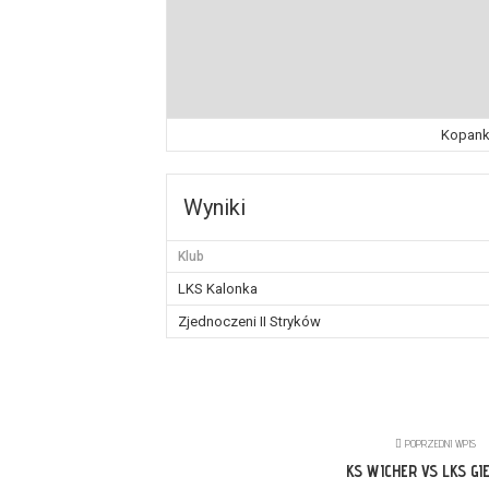
Kopank
Wyniki
Klub
LKS Kalonka
Zjednoczeni II Stryków
POPRZEDNI WPIS
KS WICHER VS LKS GI