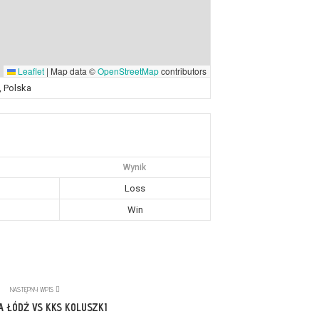
Leaflet
|
Map data ©
OpenStreetMap
contributors
 Polska
Wynik
Loss
Win
NASTĘPNY WPIS
A ŁÓDŹ VS KKS KOLUSZKI