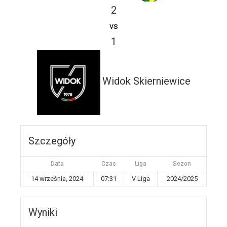
2
vs
1
Widok Skierniewice
Szczegóły
Data
Czas
Liga
Sezon
14 września, 2024
07:31
V Liga
2024/2025
Wyniki