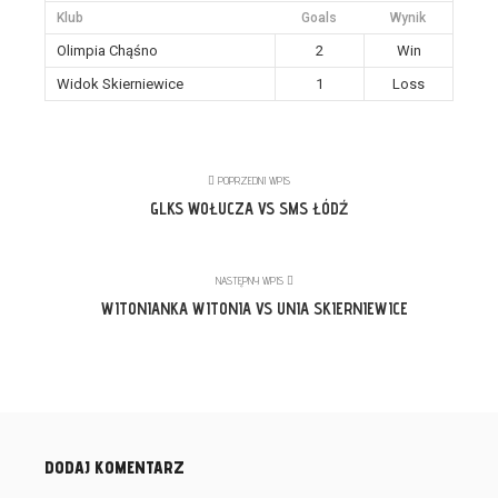
Klub
Goals
Wynik
Olimpia Chąśno
2
Win
Widok Skierniewice
1
Loss
POPRZEDNI WPIS
GLKS WOŁUCZA VS SMS ŁÓDŹ
NASTĘPNY WPIS
WITONIANKA WITONIA VS UNIA SKIERNIEWICE
DODAJ KOMENTARZ