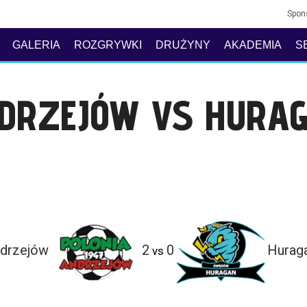
Spon
GALERIA
ROZGRYWKI
DRUŻYNY
AKADEMIA
S
NDRZEJÓW VS HURA
ndrzejów
2
0
Hurag
vs