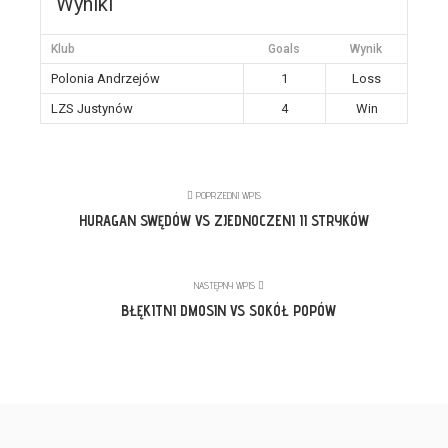
Wyniki
Klub
Goals
Wynik
Polonia Andrzejów
1
Loss
LZS Justynów
4
Win
POPRZEDNI WPIS
HURAGAN SWĘDÓW VS ZJEDNOCZENI II STRYKÓW
NASTĘPNY WPIS
BŁĘKITNI DMOSIN VS SOKÓŁ POPÓW