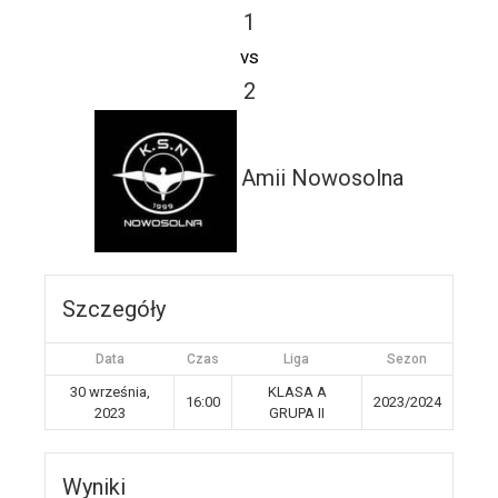
1
vs
2
Amii Nowosolna
Szczegóły
Data
Czas
Liga
Sezon
30 września,
KLASA A
16:00
2023/2024
2023
GRUPA II
Wyniki