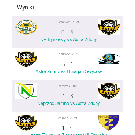
Wyniki
16 czerwca, 2024
0
-
4
KP Byszewy vs Astra Zduny
8 czerwca, 2024
5
-
1
Astra Zduny vs Huragan Swędów
1 czerwca, 2024
3
-
3
Naprzód Jamno vs Astra Zduny
25 maja, 2024
1
-
4