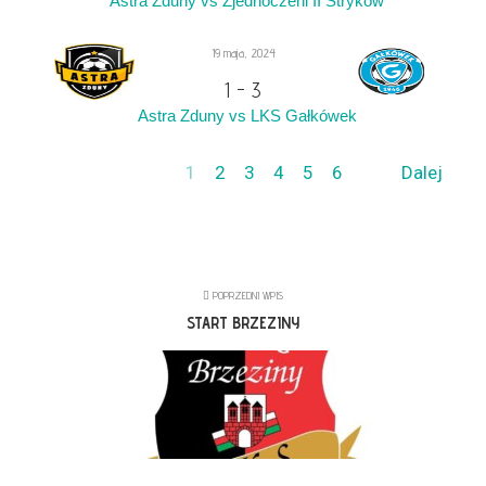
Astra Zduny vs Zjednoczeni II Stryków
19 maja, 2024
1
-
3
Astra Zduny vs LKS Gałkówek
1
2
3
4
5
6
Dalej
POPRZEDNI WPIS
START BRZEZINY