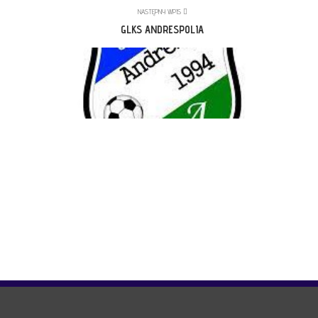
NASTĘPNY WPIS
GLKS ANDRESPOLIA
© Copyright 2021 lksgalkowek.pl | All rights reserved.