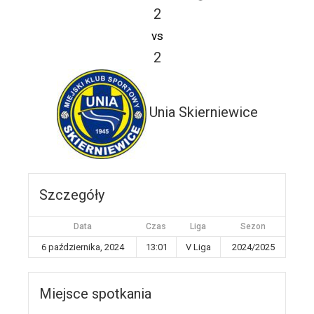
2
vs
2
Unia Skierniewice
Szczegóły
Data
Czas
Liga
Sezon
6 października, 2024
13:01
V Liga
2024/2025
Miejsce spotkania