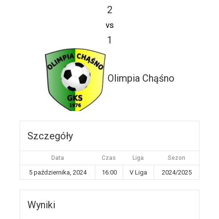
2
vs
1
Olimpia Chąśno
Szczegóły
Data
Czas
Liga
Sezon
5 października, 2024
16:00
V Liga
2024/2025
Wyniki