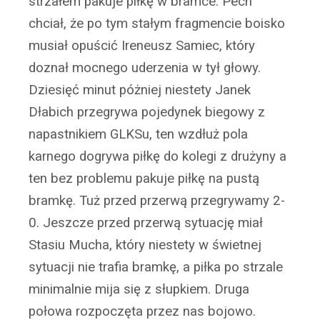
strzałem pakuje piłkę w bramce. Pech
chciał, że po tym stałym fragmencie boisko
musiał opuścić Ireneusz Samiec, który
doznał mocnego uderzenia w tył głowy.
Dziesięć minut póżniej niestety Janek
Dłabich przegrywa pojedynek biegowy z
napastnikiem GLKSu, ten wzdłuż pola
karnego dogrywa piłkę do kolegi z drużyny a
ten bez problemu pakuje piłkę na pustą
bramkę. Tuż przed przerwą przegrywamy 2-
0. Jeszcze przed przerwą sytuację miał
Stasiu Mucha, który niestety w świetnej
sytuacji nie trafia bramkę, a piłka po strzale
minimalnie mija się z słupkiem. Druga
połowa rozpoczęta przez nas bojowo.