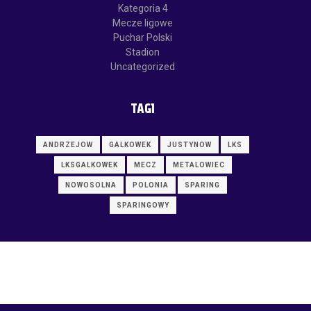
Kategoria 4
Mecze ligowe
Puchar Polski
Stadion
Uncategorized
TAGI
ANDRZEJOW
GALKOWEK
JUSTYNOW
LKS
LKSGALKOWEK
MECZ
METALOWIEC
NOWOSOLNA
POLONIA
SPARING
SPARINGOWY