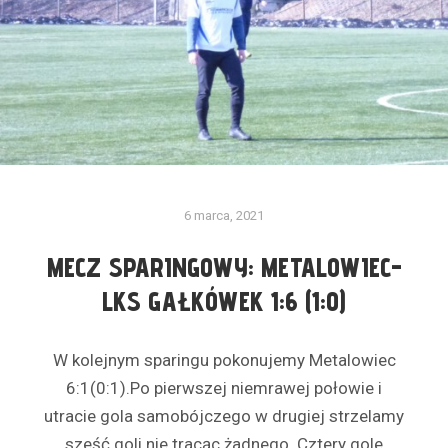
6 marca, 2021
MECZ SPARINGOWY: METALOWIEC-
LKS GAŁKÓWEK 1:6 (1:0)
W kolejnym sparingu pokonujemy Metalowiec
6:1(0:1).Po pierwszej niemrawej połowie i
utracie gola samobójczego w drugiej strzelamy
sześć goli nie tracąc żadnego .Cztery gole