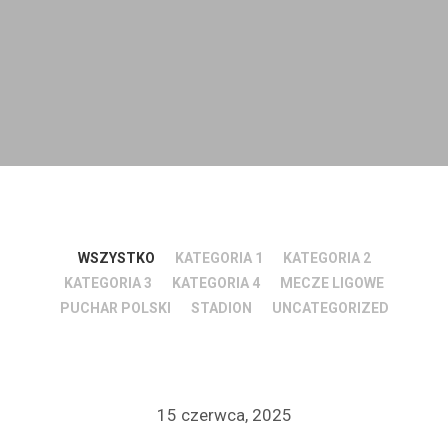
WSZYSTKO
KATEGORIA 1
KATEGORIA 2
KATEGORIA 3
KATEGORIA 4
MECZE LIGOWE
PUCHAR POLSKI
STADION
UNCATEGORIZED
15 czerwca, 2025