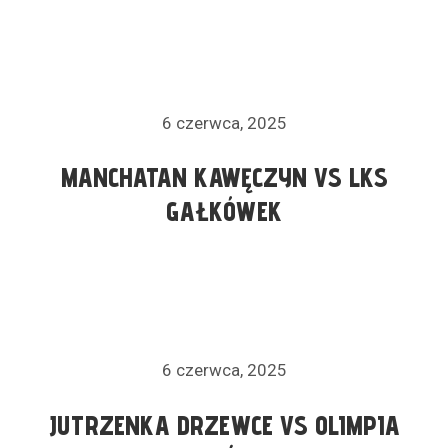
6 czerwca, 2025
MANCHATAN KAWĘCZYN VS LKS
GAŁKÓWEK
6 czerwca, 2025
JUTRZENKA DRZEWCE VS OLIMPIA