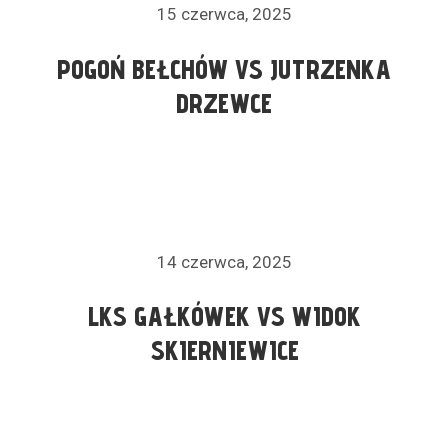
15 czerwca, 2025
POGOŃ BEŁCHÓW VS JUTRZENKA
DRZEWCE
14 czerwca, 2025
LKS GAŁKÓWEK VS WIDOK
SKIERNIEWICE