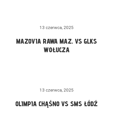
13 czerwca, 2025
MAZOVIA RAWA MAZ. VS GLKS
WOŁUCZA
13 czerwca, 2025
OLIMPIA CHĄŚNO VS SMS ŁÓDŹ