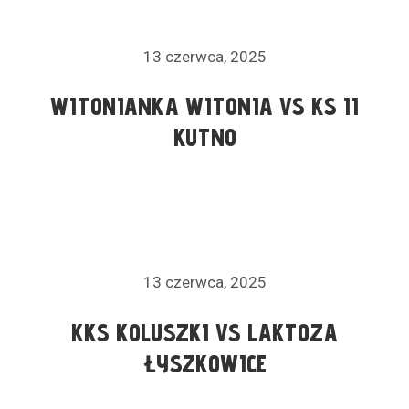
13 czerwca, 2025
WITONIANKA WITONIA VS KS II
KUTNO
13 czerwca, 2025
KKS KOLUSZKI VS LAKTOZA
ŁYSZKOWICE