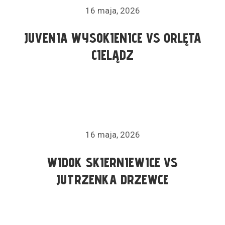
16 maja, 2026
JUVENIA WYSOKIENICE VS ORLĘTA
CIELĄDZ
16 maja, 2026
WIDOK SKIERNIEWICE VS
JUTRZENKA DRZEWCE