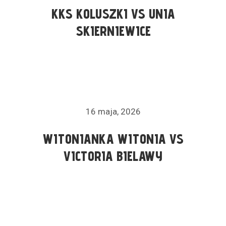
KKS KOLUSZKI VS UNIA
SKIERNIEWICE
16 maja, 2026
WITONIANKA WITONIA VS
VICTORIA BIELAWY