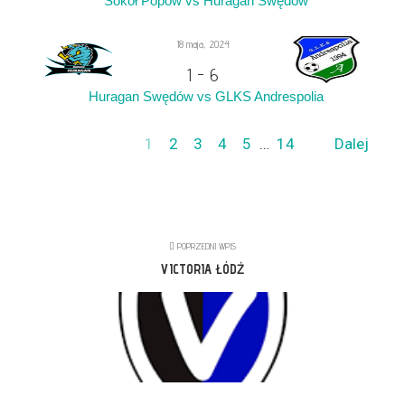
Sokół Popów vs Huragan Swędów
18 maja, 2024
1
-
6
Huragan Swędów vs GLKS Andrespolia
1
2
3
4
5
…
14
Dalej
POPRZEDNI WPIS
VICTORIA ŁÓDŹ