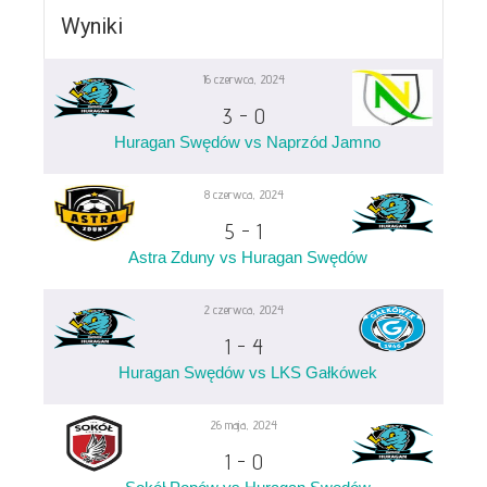
Wyniki
16 czerwca, 2024
3
-
0
Huragan Swędów vs Naprzód Jamno
8 czerwca, 2024
5
-
1
Astra Zduny vs Huragan Swędów
2 czerwca, 2024
1
-
4
Huragan Swędów vs LKS Gałkówek
26 maja, 2024
1
-
0