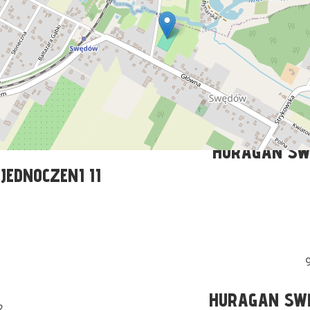
S POLONIA
HURAGAN SWĘD
W
22
HURAGAN SW
EDNOCZENI II
HURAGAN SWĘ
2