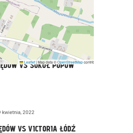
ÓW VS BORUTA II ZGIERZ
7 maja, 2022
Leaflet
|
Map data ©
OpenStreetMap
contributors
ĘDÓW VS SOKÓŁ POPÓW
9 kwietnia, 2022
DÓW VS VICTORIA ŁÓDŹ