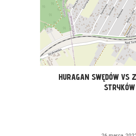
HURAGAN SWĘDÓW V
ANDRZEJÓ
23 kwietnia, 20
HURAGAN SWĘDÓW VS ZJ
STRYKÓW
26 marca, 202